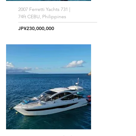
2007 Ferretti Yachts 731 |
74ft CEBU, Philippines
価格
JP¥230,000,000