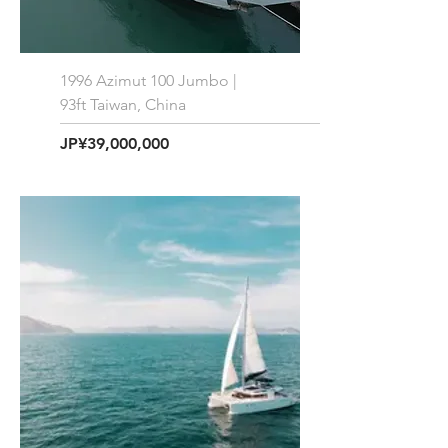
1996 Azimut 100 Jumbo |
93ft Taiwan, China
価格
JP¥39,000,000