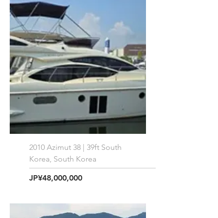
2010 Azimut 38 | 39ft South
Korea, South Korea
価格
JP¥48,000,000