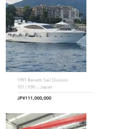
1997 Benetti Sail Division
101 | 93ft -, Japan
価格
JP¥111,000,000