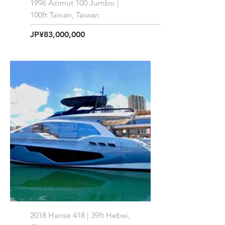
1996 Azimut 100 Jumbo |
100ft Tainan, Taiwan
価格
JP¥83,000,000
2018 Hanse 418 | 39ft Hebei,