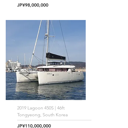
価格
JP¥98,000,000
2019 Lagoon 450S | 46ft
Tongyeong, South Korea
価格
JP¥110,000,000