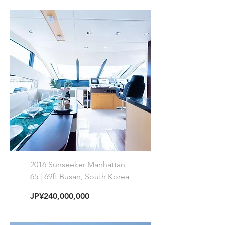
2016 Sunseeker Manhattan
65 | 69ft Busan, South Korea
価格
JP¥240,000,000