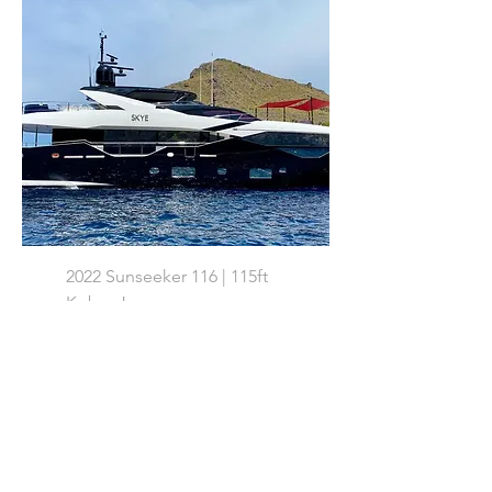
2022 Sunseeker 116 | 115ft
Kobe, Japan
価格
JP¥999,999,999