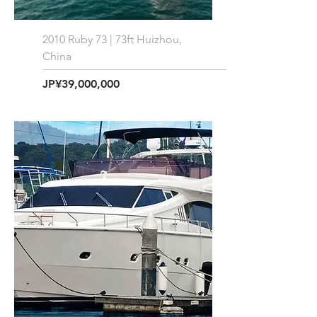
2010 Ruby 73 | 73ft Huizhou,
China
価格
JP¥39,000,000