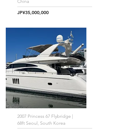
China
価格
JP¥35,000,000
2007 Princess 67 Flybridge |
68ft Seoul, South Korea