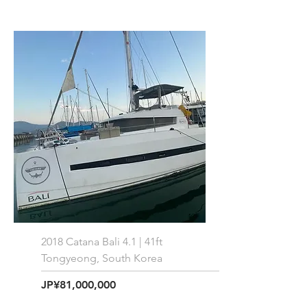
2018 Catana Bali 4.1 | 41ft
Tongyeong, South Korea
価格
JP¥81,000,000