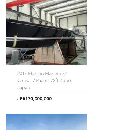
2017 Mazarin Mazarin 72
Cruiser / Racer | 72ft Kobe,
Japan
価格
JP¥170,000,000