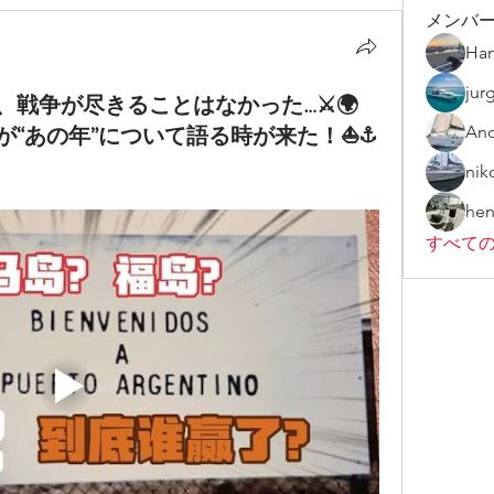
メンバ
Han
jur
戦争が尽きることはなかった…⚔️🌍
“あの年”について語る時が来た！⛵️⚓️
And
nik
hen
すべての