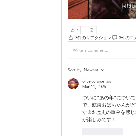
3
3件のリアクション
3件のコ
Write a comment...
Sort by:
Newest
oliver.cruiser.us
Mar 11, 2025
ついに“あの年”について
で、航海おばちゃんがど
す⛵️⚓️ 歴史の重みを
が楽しみです！
Like
Reply