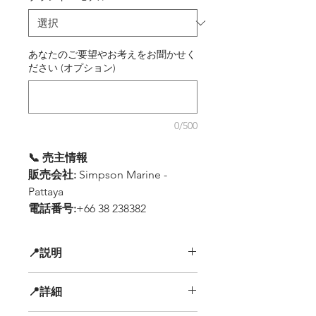
あなたのご要望やお考えをお聞かせく
ださい (オプション)
0/500
📞 売主情報
販売会社:
Simpson Marine -
Pattaya
電話番号:
+66 38 238382
📍説明
スポーツクルーザー – 高性能 & ラグ
📍詳細
ジュアリーな一艇
✅
現在のオーナーによる徹底メンテナ