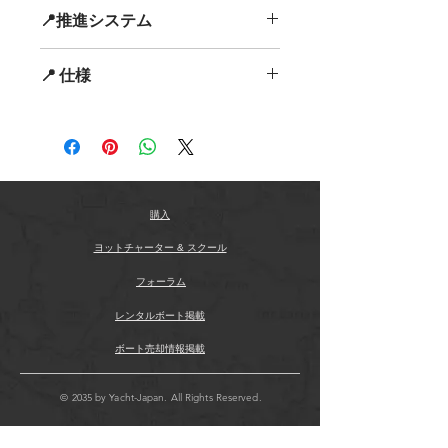
コックピット (Cockpit)
ンス & アップグレード済み
📍推進システム
U字型シーティング
（チークテーブ
✅
ツイン Volvo D370DP エンジン搭載
ル付き、オプションでダブルサン
（パワフルな走行性能）
エンジン仕様 (Engine Specifications)
ベッドに変換可能）
📍 仕様
✅
Onan発電機によるフルエアコン完
エンジン 1
L字型シート
備（快適な船内環境）
エンジンメーカー:
Volvo
電動スライド式サンルーフ
スポーツクルーザー – 仕様 & パフォ
✅
スタイル・パフォーマンス・クラフ
エンジンモデル:
D6-370 DP
ウェットバー
（シンク、引き出し
ーマンス
トマンシップを兼ね備えた一艇
製造年:
2015年
式冷蔵庫、オプションで電動バー
速度 & 航続距離
エクステリア & コックピット
使用時間:
690時間
ベキュー付き）
✅
巡航速度
: 32ノット
✅
広々としたチークデッキのコックピ
エンジンタイプ:
インボード
ガスストラット付きエンジンルー
✅
最大速度
: 37ノット
ット
駆動タイプ:
スターンドライブ
ムアクセスハッチ（施錠可能）
寸法
購入
✅
U字型シーティング & ダイニングテ
燃料タイプ:
ディーゼル
トランサムゲート（バスプラット
✅
全長（LOA）
: 42.49ft
ーブル
（ゲストとのくつろぎスペー
エンジン 2
ヨットチャーター & スクール
フォームへアクセス）
✅
最大喫水
: 3.35ft
ス）
エンジンメーカー:
Volvo
オプションで
電動油圧昇降機能
✅
ビーム（幅）
: 12.4ft
✅
ウェットバー完備
（エンターテイン
フォーラム
エンジンモデル:
D6-330 DP
付き
重量
メントに最適）
使用時間:
690時間
格納式スイミングラダー
レンタルボート掲載
✅
乾燥重量
: 19,200Lb
✅
大型トランサムプラットフォーム
エンジンタイプ:
インボード
温水 & 冷水シャワー
その他
✅
テンダー格納スペース（膨らませた
駆動タイプ:
ボート売却情報掲載
スターンドライブ
ライフラフト収納ロッカー
✅
ウインドラス
: 電動ウインドラス
まま or 収納ロッカー内に保管可能）
燃料タイプ:
ディーゼル
大型トランサム収納ロッカー
✅
電気系統
: 220V
インテリア & キャビン
© 2035 by Yacht-Japan. All Rights Reserved.
240V 陸電入力収納ロッカー
タンク容量
✅
豪華なサロン & ツインキャビン
遠隔燃料コック収納ロッカー
✅
清水タンク
: 73ガロン（約276L）
（快適な滞在空間）
コックピットカバー