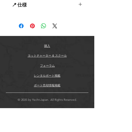
的なクルージング体験を提供します。
📍 仕様
全長 (LOA)
: 47’11”
高い性能を誇り、しっかりとした作り
ハル長
: 45’6”
のハードトップが、日差しを避けるた
寸法
水線長 (LWL)
: 42’10”
めの快適な空間を提供します。
全長： 46フィート
ビーム
: 15’9”
ビーム： 15.75フィート
喫水
: 5’9”
タンク
排水量
: 28,395ポンド
淡水タンク： （情報が不足していま
ハル＆デッキ
す）
購入
グレーのジェルコートハル
燃料タンク： （情報が不足していま
ハードトップ
ヨットチャーター & スクール
す）
ティークデッキ
排水タンク： （情報が不足していま
フォーラム
スイムプラットフォームにティー
す）
ク
レンタルボート掲載
ボウアンカーローラー
引き出し式サンルーフ
ボート売却情報掲載
サンラウンジ（クッション付き）
ツインコンポジットホイール
© 2035 by Yacht-Japan. All Rights Reserved.
コンポジットボウスピリット
取り外し可能なインサート付きハ
ードウィンドシールド
スイムラダー
ツインヘルム（すべてのコントロ