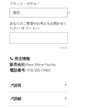
ブランド・モデル
*
あなたのご要望やお考えをお聞かせく
ださい (オプション)
0/500
📞 売主情報
販売会社:
New Wave Yachts
電話番号:
978-355-19401
📍説明
非常に装備の整ったハードトップ460
📍詳細
このボートは、装備や機能性が充実し
たハードトップモデルで、快適で効率
寸法