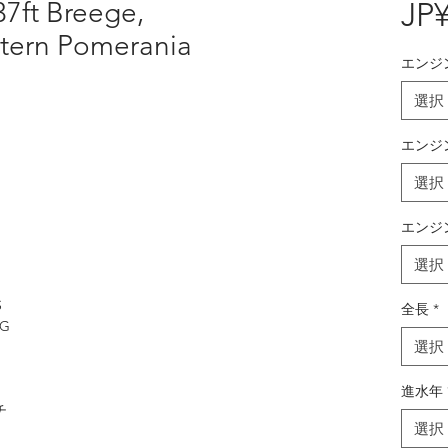
37ft Breege,
JP¥
tern Pomerania
エンジ
選択
エンジ
選択
エンジ
選択
S
全長
*
G
選択
進水年
チ
選択