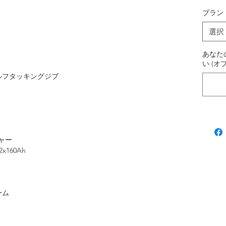
ブラン
選択
あなた
い (オ
ルフタッキングジブ
ャー
160Ah
ーム