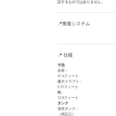
証するものではありません。
📍推進システム
📍 仕様
寸法
全長：
37.4フィート
最大ドラフト：
5.31フィート
幅：
12.8フィート
タンク
淡水タンク：
（未記入）