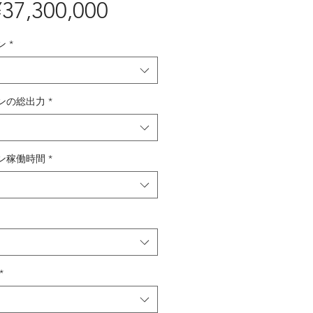
37,300,000
価
格
ン
*
ンの総出力
*
ン稼働時間
*
*