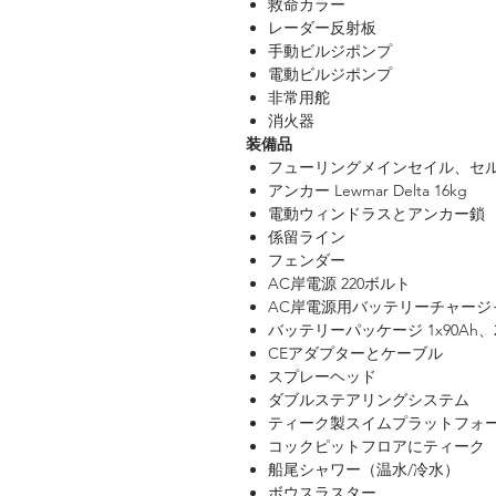
救命カラー
レーダー反射板
手動ビルジポンプ
電動ビルジポンプ
非常用舵
消火器
装備品
フューリングメインセイル、セ
アンカー Lewmar Delta 16kg
電動ウィンドラスとアンカー鎖
係留ライン
フェンダー
AC岸電源 220ボルト
AC岸電源用バッテリーチャージ
バッテリーパッケージ 1x90Ah、2x
CEアダプターとケーブル
スプレーヘッド
ダブルステアリングシステム
ティーク製スイムプラットフォ
コックピットフロアにティーク
船尾シャワー（温水/冷水）
ボウスラスター