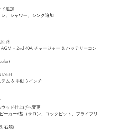
ッド追加
イレ、シャワー、シンク追加
気回路
AGM + 2nd 40A チャージャー & バッテリーコン
lor)
ト
TAEH
テム & 手動ウインチ
ド
らウッド仕上げへ変更
 670 + スピーカー6基（サロン、コックピット、フライブリ
& 右舷)