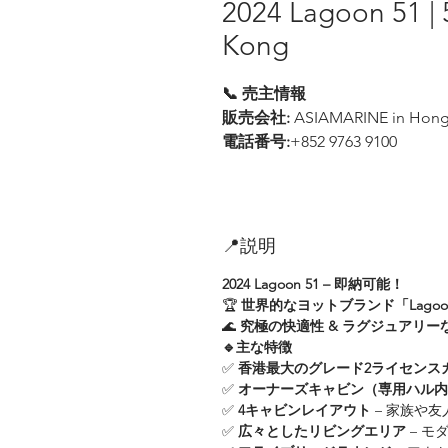
2024 Lagoon 51 |
Kong
📞 売主情報
販売会社:
ASIAMARINE in Hon
電話番号:
+852 9763 9100
📍説明
2024 Lagoon 51 – 即納可能！
🏆
世界的なヨットブランド「Lago
🌊
究極の快適性 & ラグジュアリー
🔹主な特徴
✅
香港最大のグレード2ライセンス
✅
オーナーズキャビン（専用ハル内
✅
4キャビンレイアウト
– 家族や
✅
広々としたリビングエリア
– モ