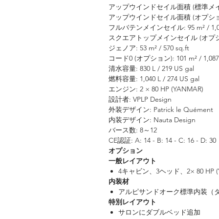
アップウインドセイル面積 (標準メインセイル):
アップウインドセイル面積 (オプションメインセ
フルバテンメインセイル: 95 m² / 1,022
スクエアトップメインセイル (オプション): 9
ジェノア: 53 m² / 570 sq.ft
コード0 (オプション): 101 m² / 1,087 
清水容量: 830 L / 219 US gal
燃料容量: 1,040 L / 274 US gal
エンジン: 2 × 80 HP (YANMAR)
設計者: VPLP Design
外装デザイン: Patrick le Quément
内装デザイン: Nauta Design
バース数: 8～12
CE認証: A: 14 - B: 14 - C: 16 - D: 30
オプション
一般レイアウト
4キャビン、3ヘッド、2× 80 HP (Ya
内装材
アルピサンドオーク標準内装（
特別レイアウト
サロンにダブルベッド追加