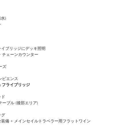
水)
レ
ライブリッジにデッキ照明
+ チェーンカウンター
ーズ
アンビエンス
& フライブリッジ
ッド
ーブル (後部エリア)
ッグ
装備 + メインセイルトラベラー用フラットワイン