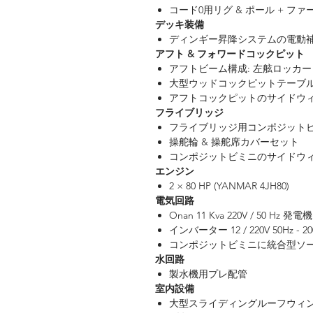
コード0用リグ & ポール + フ
デッキ装備
ディンギー昇降システムの電動
アフト & フォワードコックピット
アフトビーム構成: 左舷ロッカー
大型ウッドコックピットテーブル 
アフトコックピットのサイドウ
フライブリッジ
フライブリッジ用コンポジットビミ
操舵輪 & 操舵席カバーセット
コンポジットビミニのサイドウ
エンジン
2 × 80 HP (YANMAR 4JH80)
電気回路
Onan 11 Kva 220V / 50 Hz 
インバーター 12 / 220V 50Hz - 20
コンポジットビミニに統合型ソーラー
水回路
製水機用プレ配管
室内設備
大型スライディングルーフウィ