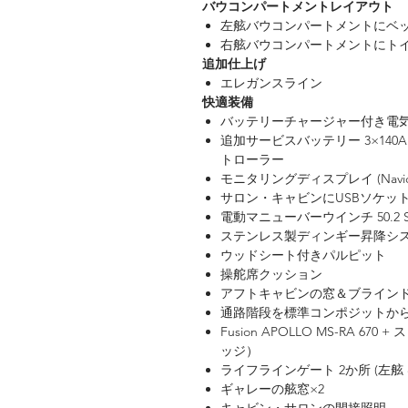
バウコンパートメントレイアウト
左舷バウコンパートメントにベ
右舷バウコンパートメントにト
追加仕上げ
エレガンスライン
快適装備
バッテリーチャージャー付き電
追加サービスバッテリー 3×140A 
トローラー
モニタリングディスプレイ (Navico
サロン・キャビンにUSBソケッ
電動マニューバーウインチ 50.2 S
ステンレス製ディンギー昇降シス
ウッドシート付きパルピット
操舵席クッション
アフトキャビンの窓＆ブライン
通路階段を標準コンポジットか
Fusion APOLLO MS-RA
ッジ）
ライフラインゲート 2か所 (左舷 
ギャレーの舷窓×2