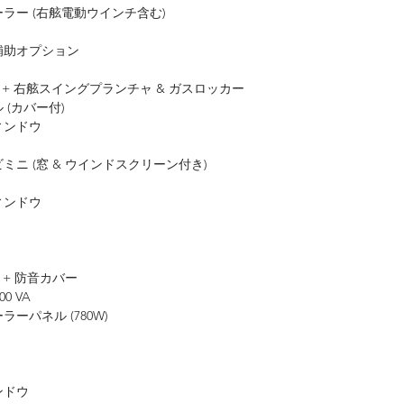
ァーラー (右舷電動ウインチ含む)
補助オプション
 + 右舷スイングプランチャ & ガスロッカー
(カバー付)
ィンドウ
ニ (窓 & ウインドスクリーン付き)
ィンドウ
発電機 + 防音カバー
00 VA
パネル (780W)
ンドウ