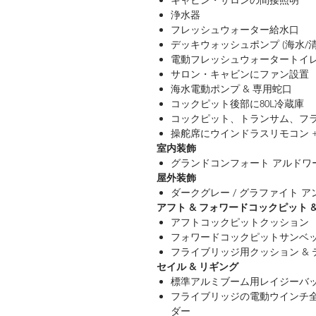
キャビン・サロンの間接照明
浄水器
フレッシュウォーター給水口
デッキウォッシュポンプ (海水/清
電動フレッシュウォータートイ
サロン・キャビンにファン設置
海水電動ポンプ & 専用蛇口
コックピット後部に80L冷蔵庫
コックピット、トランサム、フ
操舵席にウインドラスリモコン 
室内装飾
グランドコンフォート アルドワ
屋外装飾
ダークグレー / グラファイト 
アフト & フォワードコックピット 
アフトコックピットクッション
フォワードコックピットサンベ
フライブリッジ用クッション & テ
セイル & リギング
標準アルミブーム用レイジーバ
フライブリッジの電動ウインチ全
ダー