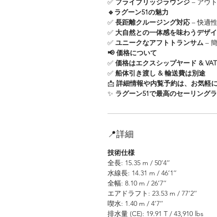
✅
フライブリッジラウンジ
– アウ
🔹ラグーン51の魅力
✅
長距離クルージング対応
– 快適
✅
大自然との一体感を味わうデザイ
✅
ユニークなアフトトランサム
– 
📢 価格について
✅
価格はエクスシップヤード & VA
✅
船体引き渡し & 輸送費は別途
📩
詳細情報や内覧予約は、お気軽
✨
ラグーン51で最高のセーリング
📍詳細
技術仕様
全長: 15.35 m / 50’4’’
水線長: 14.31 m / 46’1’’
全幅: 8.10 m / 26’7’’
エアドラフト: 23.53 m / 77’2’’
喫水: 1.40 m / 4’7’’
排水量 (CE): 19.91 T / 43,910 lbs