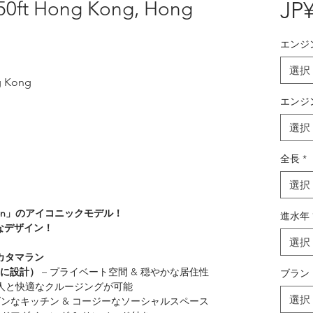
 50ft Hong Kong, Hong
JP¥
エンジ
選択
g Kong
エンジ
選択
全長
*
選択
on」のアイコニックモデル！
進水年
なデザイン！
選択
カタマラン
に設計）
– プライベート空間 & 穏やかな居住性
ブラン
友人と快適なクルージングが可能
選択
ダンなキッチン & コージーなソーシャルスペース