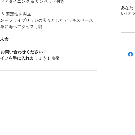
トドアダイニング & サンベッド付き
あなた
い (オ
性 & 安定性を両立
ン
– フライブリッジの広々としたデッキスペース
簡単に海へアクセス可能
T未含
にお問い合わせください！
ライフを手に入れましょう！
⛵🌍