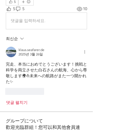
5
5
5
10
댓글을 입력하세요.
최신순
klaus.seafarer.de
2025년 3월 26일
完走、本当におめでとうございます！挑戦と
科学を両立させた白石さんの航海、心から尊
敬します🌍⛵未来への航路がまた一つ開かれ
た✨
좋아요
답글
댓글 펼치기
グループについて
歡迎光臨群組！您可以和其他會員連