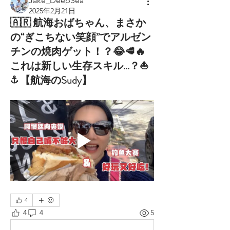
Jake_DeepSea
2025年2月21日
🇦🇷 航海おばちゃん、まさか
の“ぎこちない笑顔”でアルゼン
チンの焼肉ゲット！？😂🥩🔥
これは新しい生存スキル…？⛵
⚓ 【航海のSudy】
4
4
4
5