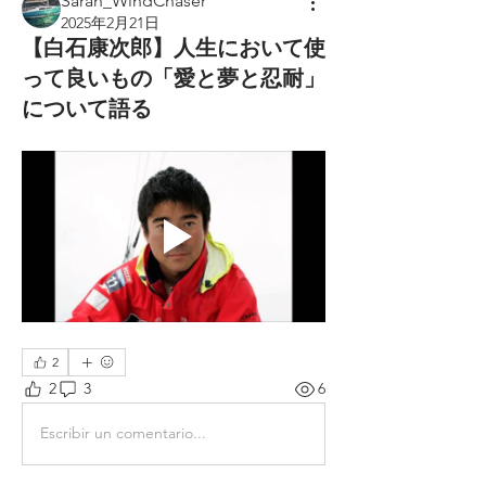
Sarah_WindChaser
2025年2月21日
【白石康次郎】人生において使
って良いもの「愛と夢と忍耐」
について語る
2
2
3
6
Escribir un comentario...