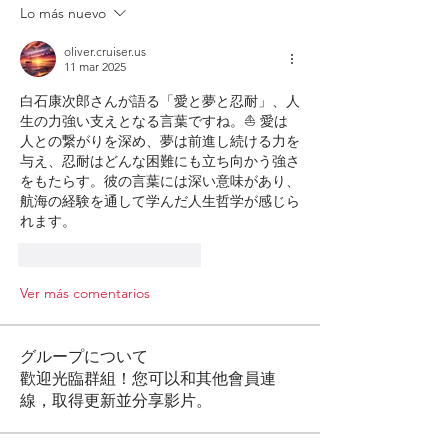
Lo más nuevo
oliver.cruiser.us
11 mar 2025
白石康次郎さんが語る「愛と夢と忍耐」、人
生の力強い支えとなる言葉ですね。⛵️ 愛は
人との繋がりを深め、夢は前進し続ける力を
与え、忍耐はどんな困難にも立ち向かう強さ
をもたらす。彼の言葉には深い意味があり、
航海の経験を通して学んだ人生哲学が感じら
れます。
Me gusta
Reaccionar
Ver más comentarios
グループについて
歡迎光臨群組！您可以和其他會員連
線，取得更新並分享影片。