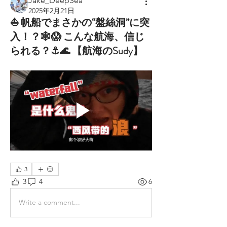
Jake_DeepSea
2025年2月21日
⛵️ 帆船でまさかの“盤絲洞”に突
入！？🕸️😱 こんな航海、信じ
られる？⚓️🌊 【航海のSudy】
3
3
4
6
Write a comment...