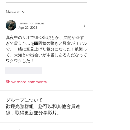
Newest
james.horizon.nz
Apr 22, 2025
真夜中のリオでUFO出現とか、展開がSFす
ぎて震えた…🛸🌃阿姨の驚きと興奮がリアル
で、一緒に空見上げた気分になった！航海っ
て、未知との出会いが本当にあるんだなって
ワクワクした！
Like
Reply
Show more comments
グループについて
歡迎光臨群組！您可以和其他會員連
線，取得更新並分享影片。