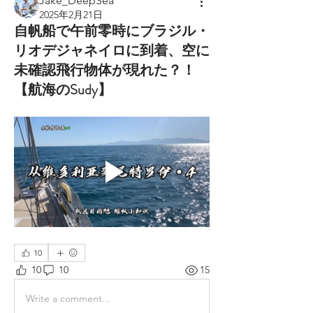
Jake_DeepSea
2025年2月21日
自帆船で午前零時にブラジル・
リオデジャネイロに到着、空に
未確認飛行物体が現れた？！
【航海のSudy】
10
10
10
15
Write a comment...