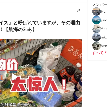
メンバ
Han
jur
イス」と呼ばれていますが、その理由
【航海のSudy】
And
nik
hen
すべての