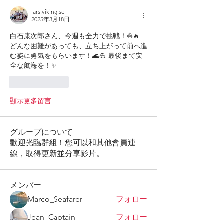
lars.viking.se
2025年3月18日
白石康次郎さん、今週も全力で挑戦！⛵🔥 
どんな困難があっても、立ち上がって前へ進
む姿に勇気をもらいます！🌊💪 最後まで安
全な航海を！✨
按讚
回覆
顯示更多留言
グループについて
歡迎光臨群組！您可以和其他會員連
線，取得更新並分享影片。
メンバー
Marco_Seafarer
フォロー
Jean_Captain
フォロー