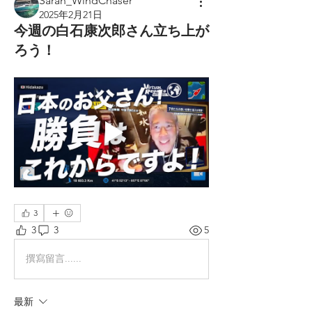
Sarah_WindChaser
2025年2月21日
今週の白石康次郎さん立ち上が
ろう！
3
3
3
5
撰寫留言......
最新