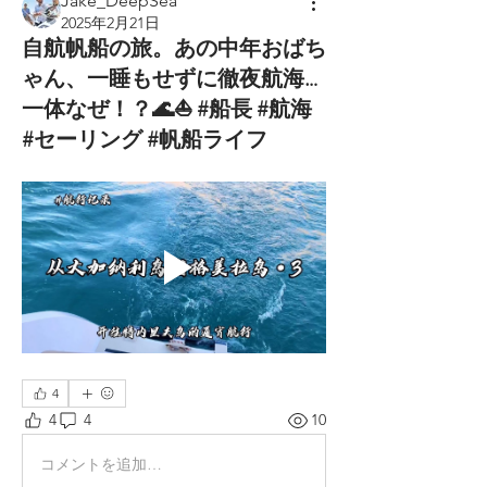
Jake_DeepSea
2025年2月21日
自航帆船の旅。あの中年おばち
ゃん、一睡もせずに徹夜航海…
一体なぜ！？🌊⛵ #船長 #航海
#セーリング #帆船ライフ
4
4
4
10
コメントを追加…