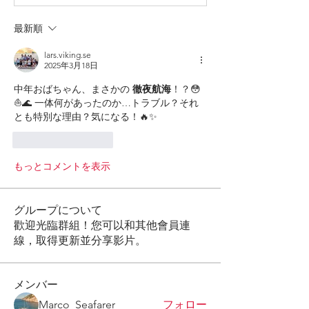
最新順
lars.viking.se
2025年3月18日
中年おばちゃん、まさかの 
徹夜航海
！？😳
⛵🌊 一体何があったのか…トラブル？それ
とも特別な理由？気になる！🔥✨
いいね！
返信
もっとコメントを表示
グループについて
歡迎光臨群組！您可以和其他會員連
線，取得更新並分享影片。
メンバー
Marco_Seafarer
フォロー