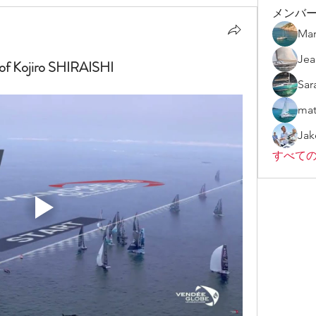
メンバ
Mar
Jea
of Kojiro SHIRAISHI
Sar
mat
Ja
すべての