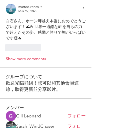
matteo.vento.it
Mar 27, 2025
白石さん、ホーン岬越え本当におめでとうご
ざいます！🌊⛵️ 世界一過酷な岬を自らの力
で超えたその姿、感動と誇りで胸がいっぱい
です👏🔥
Like
Reply
Show more comments
グループについて
歡迎光臨群組！您可以和其他會員連
線，取得更新並分享影片。
メンバー
Gill Leonard
フォロー
Sarah_WindChaser
フォロー