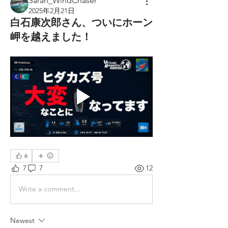
Sarah_WindChaser
2025年2月21日
白石康次郎さん、ついにホーン
岬を越えました！
6
7
7
12
Write a comment...
Newest