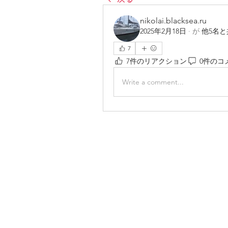
nikolai.blacksea.ru
2025年2月18日
·
が
他5名
7
7件のリアクション
0件のコ
Write a comment...