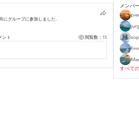
メンバ
pie
と共にグループに参加しました
。
jur
sop
メント
閲覧数：15
fin
Mar
すべての