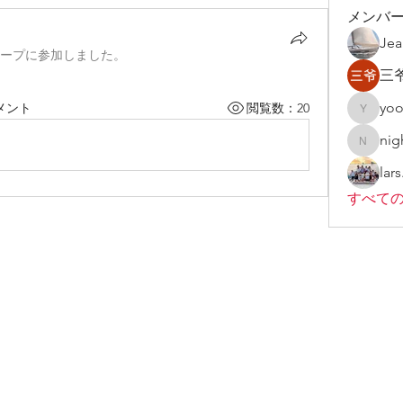
メンバ
Jea
ープに参加しました。
三爷
yoo
メント
閲覧数：20
yoo45
nig
nightwo
lars
すべての