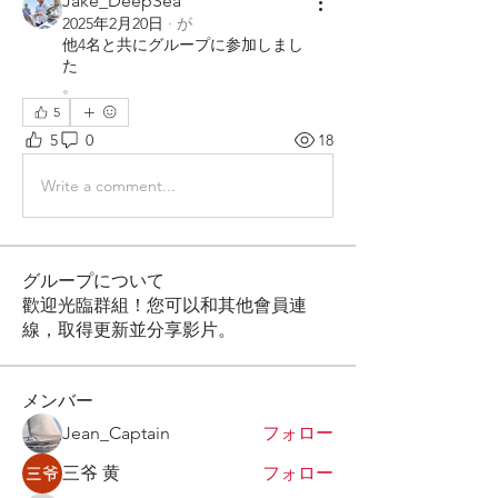
Jake_DeepSea
2025年2月20日
·
が
他4名と共にグループに参加しまし
た
。
5
5
0
18
Write a comment...
グループについて
歡迎光臨群組！您可以和其他會員連
線，取得更新並分享影片。
メンバー
Jean_Captain
フォロー
三爷 黄
フォロー