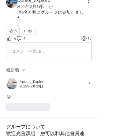
Daniel_Explorer
2025年2月19日
·
が
他6名と共にグループに参加しまし
た
。
6
6
1
17
コメントを追加…
最新順
Anders_Explorer
2025年2月20日
😂
いいね！
返信
グループについて
歡迎光臨群組！您可以和其他會員連